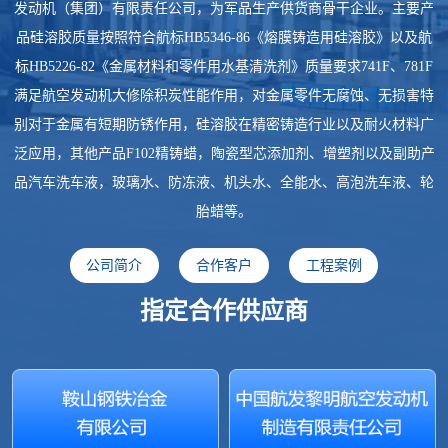
发动机（集团）有限责任公司，为军品生产供货商骨干企业。主要产
品硅溶胶质量按照符合航标HB5346-86《熔膜铸造用硅溶胶》以及航
标HB5226-82《金属材料和零件用水基清洗剂》质量要求741F、781F
满足航空发动机大修除积炭性能作用，对金属零件无腐蚀、无损害特
别对于金属有短期防锈作用，硅溶胶在精密铸造行业以及耐火材料广
泛应用，其他产品F102精铸蜡，陶瓷型芯添加剂、增塑剂以及副助产
品汽车洗车液，玻璃水、防冻液、机头水、全能水、高泡洗车液、轮
胎蜡等。
公司简介
合作客户
工程案例
指定合作供应商