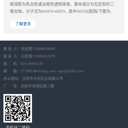
硅溶胶为乳白色或淡青色透明溶液，基本成分为无定型的二
氧化硅，分子式为mSiO2•nH2O，其中SiO2以胶团(下图为碱
性...
了解更多
联 系 人：任经理/13998850600
联 系 人：王经理/13804052079
座 机：024-24385187
邮 箱：2776014861@qq.com sypcjt@163.com
办公地址：沈阳市大东区长安路52号
厂 址：沈阳市浑南区南二路
手机站二维码