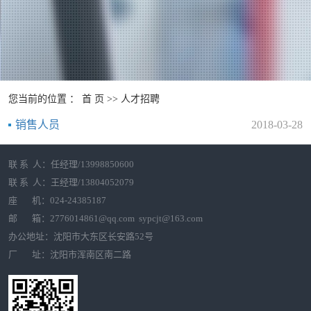
您当前的位置 ：
首 页
>>
人才招聘
销售人员
2018-03-28
联 系 人：任经理/13998850600
联 系 人：王经理/13804052079
座 机：024-24385187
邮 箱：2776014861@qq.com sypcjt@163.com
办公地址：沈阳市大东区长安路52号
厂 址：沈阳市浑南区南二路