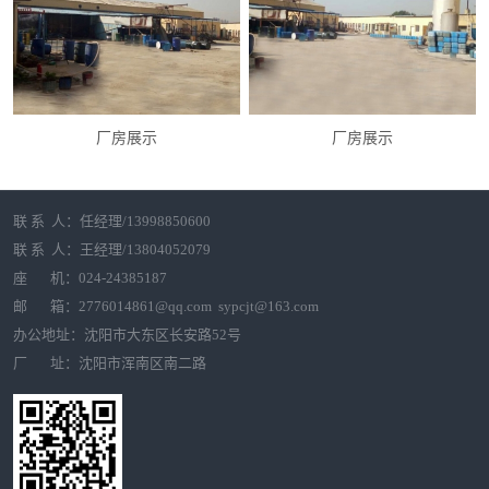
厂房展示
厂房展示
联 系 人：任经理/13998850600
联 系 人：王经理/13804052079
座 机：024-24385187
邮 箱：2776014861@qq.com sypcjt@163.com
办公地址：沈阳市大东区长安路52号
厂 址：沈阳市浑南区南二路