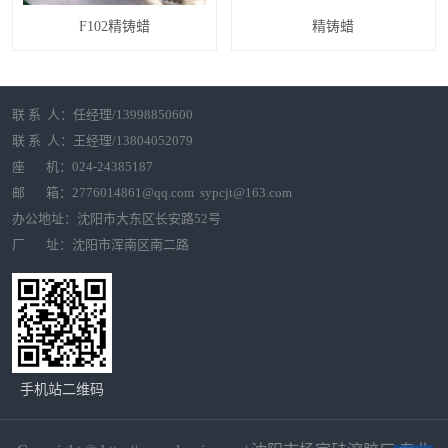
F102精铸蜡
精铸蜡
联 系 人：任经理/13998850600
联 系 人：王经理/13804052079
座 机：024-24385187
邮 箱：2776014861@qq.com sypcjt@163.com
办公地址：沈阳市大东区长安路52号
厂 址：沈阳市浑南区南二路
手机站二维码