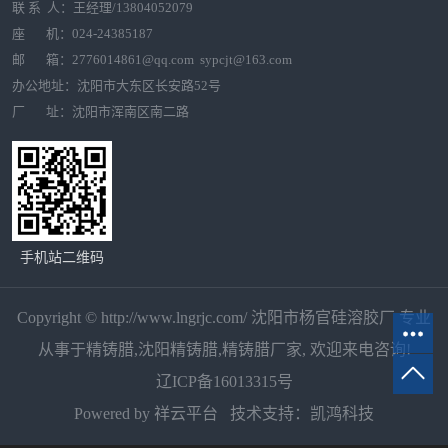
联 系 人：王经理/13804052079
座 机：024-24385187
邮 箱：2776014861@qq.com sypcjt@163.com
办公地址：沈阳市大东区长安路52号
厂 址：沈阳市浑南区南二路
手机站二维码
Copyright © http://www.lngrjc.com/ 沈阳市杨官硅溶胶厂 专业
从事于
精铸腊
,
沈阳精铸腊
,
精铸腊厂家
, 欢迎来电咨询!
辽ICP备16013315号
Powered by
祥云平台
技术支持：
凯鸿科技