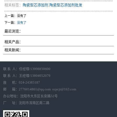
相关标签：
陶瓷型芯添加剂
,
陶瓷型芯添加剂批发
上一篇：没有了
下一篇：
没有了
最近浏览：
相关产品：
相关新闻：
联 系 人：任经理/13998850600
联 系 人：王经理/13804052079
座 机：024-24385187
邮 箱：2776014861@qq.com sypcjt@163.com
办公地址：沈阳市大东区长安路52号
厂 址：沈阳市浑南区南二路