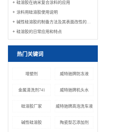
硅溶胶在纳米复合涂料的应用
涂料用硅溶胶使用说明
碱性硅溶胶的制备方法及其表面改性的制作方法
硅溶胶的日常应用和特点
热门关键词
增塑剂
威特驰牌防冻液
金属清洗剂741
威特驰牌机头水
硅溶胶厂家
威特驰牌高泡洗车液
碱性硅溶胶
陶瓷型芯添加剂