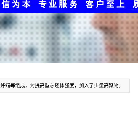
、蜂蜡等组成，为提高型芯坯体强度，加入了少量高聚物。