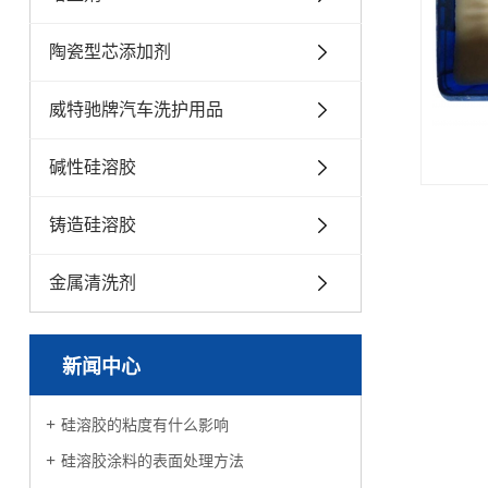
陶瓷型芯添加剂
威特驰牌汽车洗护用品
碱性硅溶胶
铸造硅溶胶
金属清洗剂
新闻中心
硅溶胶的粘度有什么影响
硅溶胶涂料的表面处理方法