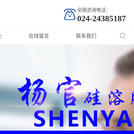
全国咨询电话：
024-24385187
士
在线留言
联系我们