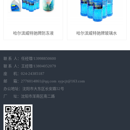
哈尔滨威特驰牌防冻液
哈尔滨威特驰牌玻璃水
联 系 人：任经理/13998850600
联 系 人：王经理/13804052079
座 机：024-24385187
邮 箱：2776014861@qq.com sypcjt@163.com
办公地址：沈阳市大东区长安路52号
厂 址：沈阳市浑南区南二路