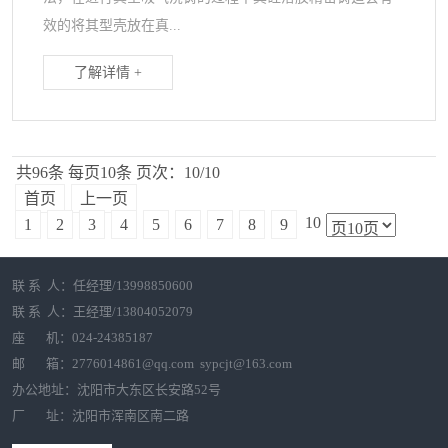
效的将其型壳放在真...
了解详情 +
共96条
每页10条
页次：10/10
首页
上一页
10
1
2
3
4
5
6
7
8
9
联 系 人：任经理/13998850600
联 系 人：王经理/13804052079
座 机：024-24385187
邮 箱：2776014861@qq.com sypcjt@163.com
办公地址：沈阳市大东区长安路52号
厂 址：沈阳市浑南区南二路