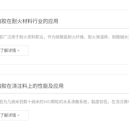
溶胶在耐火材料行业的应用
胶广泛用于耐火资料职业，作为硅酸盐耐火纤维、耐火保温砖、耐酸碱水泥的
了解详情 +
溶胶在浇注料上的性能及应用
胶为几纳米到数十纳米的Si02颗粒的水系涣散系统，黏度较低，在浇注猜
了解详情 +