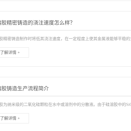
溶胶精密铸造的浇注速度怎么样？
胶精密铸造制作时将低其浇注速度，在一定程度上使其金属液能够平稳的充
了解详情 +
溶胶铸造生产流程简介
胶为纳米级的二氧化硅颗粒在水中或溶剂中的分散液。由于硅溶胶中的SiO2
了解详情 +