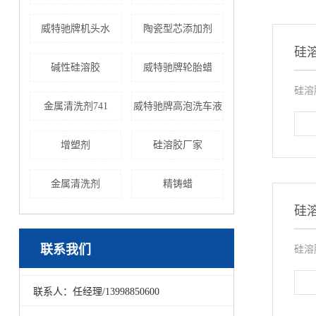
威特驰牌机头水
陶瓷型芯添加剂
硅
碱性硅溶胶
威特驰牌轮胎蜡
硅溶
金属清洗剂741
威特驰牌高泡洗车液
增塑剂
硅溶胶厂家
金属清洗剂
精铸蜡
硅
联系我们
硅溶
联系人：任经理/13998850600