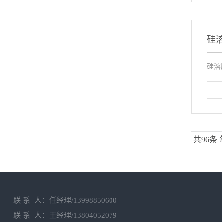
硅
硅溶
共96条
联 系 人：任经理/13998850600
联 系 人：王经理/13804052079