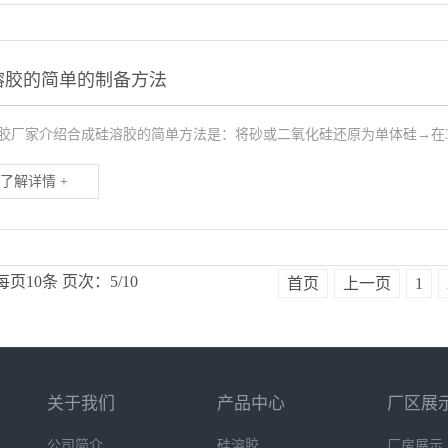
溶胶的简单的制备方法
胶厂家介绍合成硅溶胶的简单方法是：将砂或二氧化硅还原为单体硅→在30
了解详情 +
每页10条
页次：5/10
首页
上一页
1
关于我们
产品中心
厂区展
公司简介
硅溶胶
厂房展示