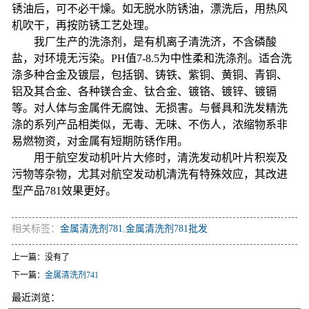
锈油后，可不必干燥。如无脱水防锈油，漂洗后，用热风
机吹干，再按防锈工艺处理。
我厂生产的洗涤剂，是有机离子清洗济，不含磷酸
盐，对环境无污染。PH值7-8.5为中性柔和洗涤剂。适合洗
涤多种合金及镀层，包括钢、铸铁、紫铜、黄铜、青铜、
铝及其合金、各种镁合金、钛合金、镀铬、镀锌、镀镉
等。对人体与金属件无腐蚀、无损害。与餐具和洗发精洗
涤的系列产品相类似，无毒、无味、不伤人，浓缩物系非
易燃物资，对金属有短期防锈作用。
用于航空发动机叶片大修时，清洗发动机叶片积炭及
污物等杂物，尤其对航空发动机清洗有特殊效应，其改进
型产品781效果更好。
相关标签：
金属清洗剂781
,
金属清洗剂781批发
上一篇：没有了
下一篇：
金属清洗剂741
最近浏览：