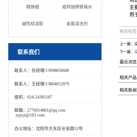
精铸蜡
威特驰牌玻璃水
主
用
碱性硅溶胶
金属清洗剂
相关标签
上一篇：
联系我们
下一篇：
最近浏览
联系人：任经理/13998850600
相关产品
联系人：王经理/13804052079
相关新闻
座机：024-24385187
邮箱：2776014861@qq.com
sypcjt@163.com
办公地址：沈阳市大东区长安路52号