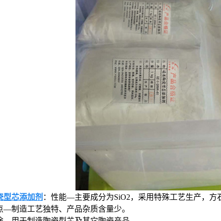
瓷型芯添加剂
：性能―主要成分为SiO2，采用特殊工艺生产，方
点―制造工艺独特、产品杂质含量少。
途—用于制造陶瓷型芯及其它陶瓷产品。